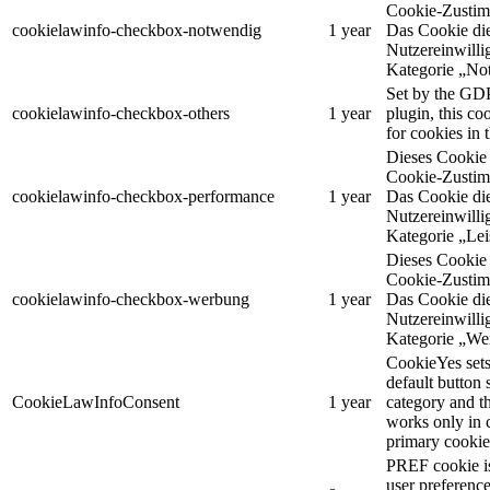
Cookie-Zustim
cookielawinfo-checkbox-notwendig
1 year
Das Cookie die
Nutzereinwilli
Kategorie „No
Set by the GD
cookielawinfo-checkbox-others
1 year
plugin, this co
for cookies in 
Dieses Cooki
Cookie-Zustim
cookielawinfo-checkbox-performance
1 year
Das Cookie die
Nutzereinwilli
Kategorie „Lei
Dieses Cooki
Cookie-Zustim
cookielawinfo-checkbox-werbung
1 year
Das Cookie die
Nutzereinwilli
Kategorie „We
CookieYes sets 
default button 
CookieLawInfoConsent
1 year
category and t
works only in 
primary cookie
PREF cookie is
user preference