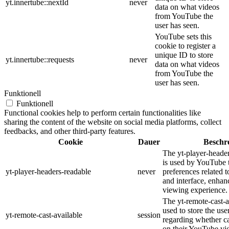
yt.innertube::nextId
never
data on what videos
from YouTube the
user has seen.
YouTube sets this
cookie to register a
unique ID to store
yt.innertube::requests
never
data on what videos
from YouTube the
user has seen.
Funktionell
Funktionell
Functional cookies help to perform certain functionalities like
sharing the content of the website on social media platforms, collect
feedbacks, and other third-party features.
Cookie
Dauer
Beschr
The yt-player-heade
is used by YouTube t
yt-player-headers-readable
never
preferences related 
and interface, enhanc
viewing experience.
The yt-remote-cast-a
used to store the use
yt-remote-cast-available
session
regarding whether ca
on their YouTube vid