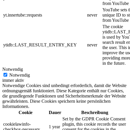
from YouTube t
YouTube sets th
yt.innertube::requests
never
unique ID to s
from YouTube t
The cookie
ytidb::LAS
is used by YouT
search result e
ytidb::LAST_RESULT_ENTRY_KEY
never
the user. This 
improve the us
providing more 
in the future.
Notwendig
Notwendig
immer aktiv
Notwendige Cookies sind unbedingt erforderlich, damit die Website
ordnungsgemäß funktioniert. Diese Kategorie enthält nur Cookies,
die grundlegende Funktionen und Sicherheitsmerkmale der Website
gewährleisten. Diese Cookies speichern keine persönlichen
Informationen.
Cookie
Dauer
Beschreibung
Set by the GDPR Cookie Consent
cookielawinfo-
plugin, this cookie records the user
1 year
checkbox-necessary
consent for the cookies in the