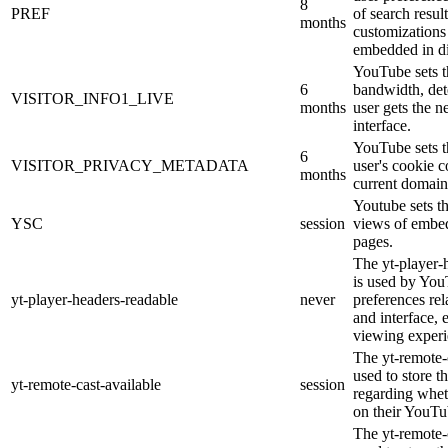
8
PREF
of search resul
months
customization
embedded in dif
YouTube sets t
6
bandwidth, det
VISITOR_INFO1_LIVE
months
user gets the n
interface.
YouTube sets th
6
VISITOR_PRIVACY_METADATA
user's cookie c
months
current domain
Youtube sets th
YSC
session
views of embe
pages.
The yt-player-
is used by You
yt-player-headers-readable
never
preferences rel
and interface, 
viewing experi
The yt-remote-c
used to store t
yt-remote-cast-available
session
regarding wheth
on their YouTu
The yt-remote-c