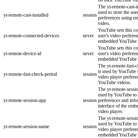
The yt-remote-cast-in
used to store the use
yt-remote-cast-installed
session
preferences using 
video.
YouTube sets this co
yt-remote-connected-devices
never
user's video prefere
embedded YouTube 
YouTube sets this co
yt-remote-device-id
never
user's video prefere
embedded YouTube 
The yt-remote-fast-
is used by YouTube t
yt-remote-fast-check-period
session
video player prefer
YouTube videos.
The yt-remote-sessio
used by YouTube to 
yt-remote-session-app
session
preferences and info
interface of the em
video player.
The yt-remote-sessi
used by YouTube to s
yt-remote-session-name
session
video player prefere
embedded YouTube 