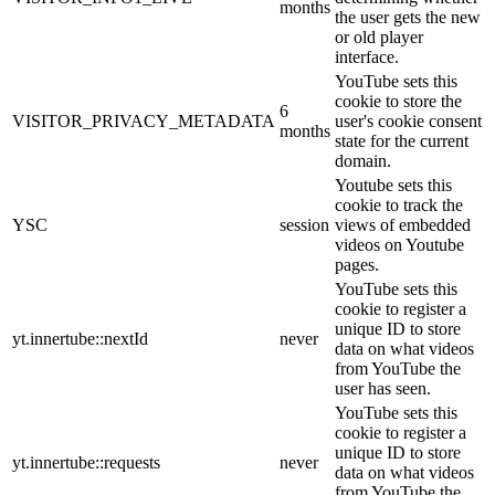
months
the user gets the new
or old player
interface.
YouTube sets this
cookie to store the
6
VISITOR_PRIVACY_METADATA
user's cookie consent
months
state for the current
domain.
Youtube sets this
cookie to track the
YSC
session
views of embedded
videos on Youtube
pages.
YouTube sets this
cookie to register a
unique ID to store
yt.innertube::nextId
never
data on what videos
from YouTube the
user has seen.
YouTube sets this
cookie to register a
unique ID to store
yt.innertube::requests
never
data on what videos
from YouTube the