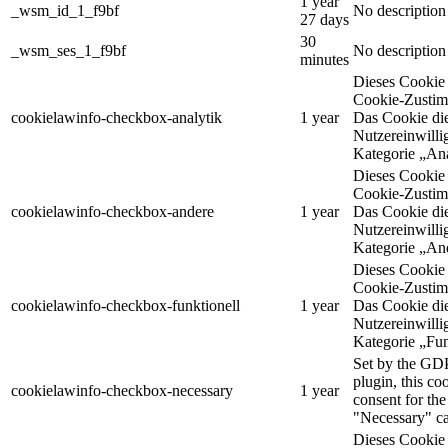
1 year
_wsm_id_1_f9bf
No description
27 days
30
_wsm_ses_1_f9bf
No description
minutes
Dieses Cooki
Cookie-Zustim
cookielawinfo-checkbox-analytik
1 year
Das Cookie die
Nutzereinwilli
Kategorie „Ana
Dieses Cooki
Cookie-Zustim
cookielawinfo-checkbox-andere
1 year
Das Cookie die
Nutzereinwilli
Kategorie „An
Dieses Cooki
Cookie-Zustim
cookielawinfo-checkbox-funktionell
1 year
Das Cookie die
Nutzereinwilli
Kategorie „Fun
Set by the GD
plugin, this co
cookielawinfo-checkbox-necessary
1 year
consent for the
"Necessary" ca
Dieses Cooki