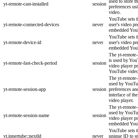
used to store t
yt-remote-cast-installed
session
preferences u
video.
YouTube sets th
yt-remote-connected-devices
never
user's video pr
embedded YouT
YouTube sets th
yt-remote-device-id
never
user's video pr
embedded YouT
The yt-remote-
is used by YouT
yt-remote-fast-check-period
session
video player p
YouTube video
The yt-remote-
used by YouTub
yt-remote-session-app
session
preferences an
interface of 
video player.
The yt-remote-
used by YouTub
yt-remote-session-name
session
video player p
embedded You
YouTube sets th
yt.innertube::nextId
never
unique ID to s