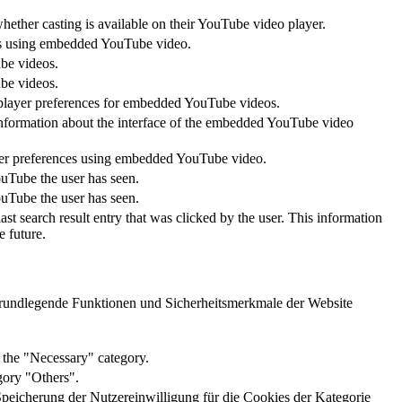
whether casting is available on their YouTube video player.
nces using embedded YouTube video.
ube videos.
ube videos.
o player preferences for embedded YouTube videos.
information about the interface of the embedded YouTube video
ayer preferences using embedded YouTube video.
ouTube the user has seen.
ouTube the user has seen.
arch result entry that was clicked by the user. This information
e future.
 grundlegende Funktionen und Sicherheitsmerkmale der Website
 the "Necessary" category.
gory "Others".
icherung der Nutzereinwilligung für die Cookies der Kategorie