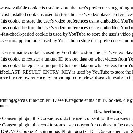
cast-available cookie is used to store the user's preferences regarding 
-cast-installed cookie is used to store the user's video player prefere
this cookie to store the user's video preferences using embedded YouT
this cookie to store the user's video preferences using embedded YouT
-fast-check-period cookie is used by YouTube to store the user's vide
-session-app cookie is used by YouTube to store user preferences and 
-session-name cookie is used by YouTube to store the user's video pl
this cookie to register a unique ID to store data on what videos from Y
this cookie to register a unique ID to store data on what videos from Y
idb::LAST_RESULT_ENTRY_KEY is used by YouTube to store the last se
rove the user experience by providing more relevant search results in th
ordnungsgemäß funktioniert. Diese Kategorie enthält nur Cookies, die
onen.
Beschreibung
onsent plugin, this cookie records the user consent for the cookies in
onsent plugin, this cookie stores user consent for cookies in the cate
DSGVO-Cookie-Zustimmungs-Plugin gesetzt. Das Cookie dient zur Spe