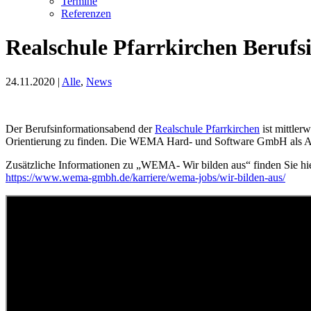
Termine
Referenzen
Realschule Pfarrkirchen Beruf
24.11.2020
|
Alle
,
News
Der Berufsinformationsabend der
Realschule Pfarrkirchen
ist mittler
Orientierung zu finden. Die WEMA Hard- und Software GmbH als Ausbi
Zusätzliche Informationen zu „WEMA- Wir bilden aus“ finden Sie hie
https://www.wema-gmbh.de/karriere/wema-jobs/wir-bilden-aus/