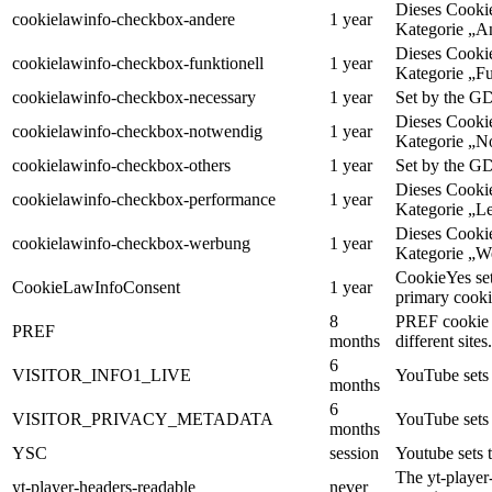
Dieses Cooki
cookielawinfo-checkbox-andere
1 year
Kategorie „A
Dieses Cooki
cookielawinfo-checkbox-funktionell
1 year
Kategorie „Fu
cookielawinfo-checkbox-necessary
1 year
Set by the GD
Dieses Cooki
cookielawinfo-checkbox-notwendig
1 year
Kategorie „N
cookielawinfo-checkbox-others
1 year
Set by the GD
Dieses Cooki
cookielawinfo-checkbox-performance
1 year
Kategorie „Le
Dieses Cooki
cookielawinfo-checkbox-werbung
1 year
Kategorie „W
CookieYes sets
CookieLawInfoConsent
1 year
primary cooki
8
PREF cookie i
PREF
months
different sites.
6
VISITOR_INFO1_LIVE
YouTube sets 
months
6
VISITOR_PRIVACY_METADATA
YouTube sets t
months
YSC
session
Youtube sets 
The yt-player
yt-player-headers-readable
never